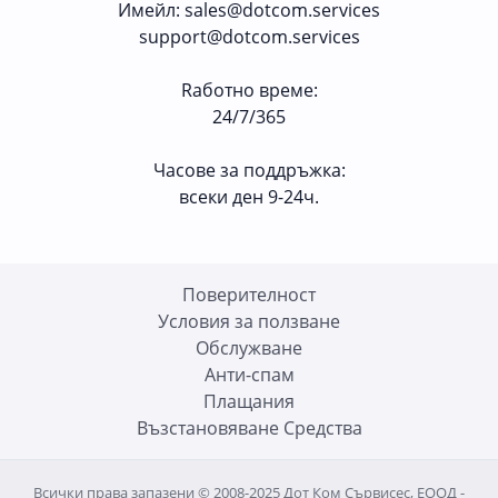
Имейл
:
sales@dotcom.services
support@dotcom.services
Rаботно време
:
24/7/365
Часове за поддръжка:
всеки ден 9-24ч.
Поверителност
Условия за ползване
Oбслужване
Анти-спам
Плащания
Възстановяване Средства
Всички права запазени © 2008-2025 Дот Ком Сървисес, ЕООД -