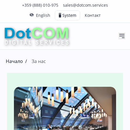
Нашия телефонен номер е 0888010975
Нашия имейл адрес е sales@dotcom.services
+359 (888) 010-975
sales@dotcom.services
English
🖥️ System
Контакт
Начало
/
За нас