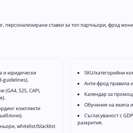
г, персонализирани ставки за топ партньори, фрод мони
а и юридически
SKU/категорийни ко
-guidelines).
Анти-фрод правила и
 (GA4, S2S, CAPI,
Календар за промоц
е).
Обучение на екипа 
ординг комплекти
шаблони).
Съгласуваност с GDP
разкрития.
ори, whitelist/blacklist