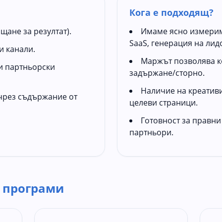
Кога е подходящ?
щане за резултат).
Имаме ясно измерим
SaaS, генерация на лидо
и канали.
Маржът позволява к
и партньорски
задържане/сторно.
Наличие на креативи
 чрез съдържание от
целеви страници.
Готовност за правни
партньори.
 програми