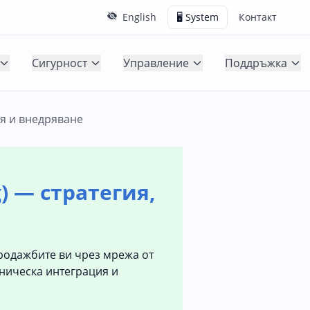
English
🖥️ System
Контакт
Сигурност
Управление
Поддръжка
ия и внедряване
) — стратегия,
родажбите ви чрез мрежа от
хническа интеграция и