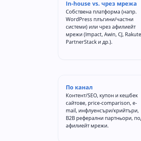
In-house vs. чрез мрежа
Собствена платформа (напр.
WordPress плъгини/частни
системи) или чрез афилиейт
мрежи (Impact, Awin, CJ, Rakute
PartnerStack и др.).
По канал
Контент/SEO, купон и кешбек
сайтове, price-comparison, e-
mail, инфлуенсъри/крийтъри,
B2B реферални партньори, по
афилиейт мрежи.