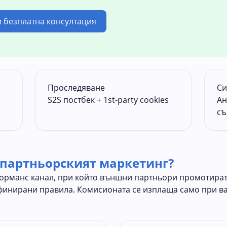
и безплатна консултация
Проследяване
Си
S2S постбек + 1st-party cookies
Ан
съ
 партньорският маркетинг?
орманс канал, при който външни партньори промотират
финирани правила. Комисионата се изплаща само при в