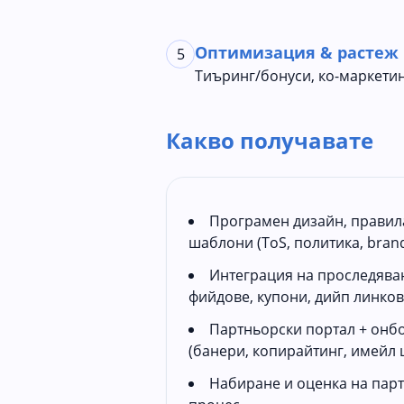
Оптимизация & растеж
5
Тиъринг/бонуси, ко-маркетин
Какво получавате
Програмен дизайн, правил
шаблони (ToS, политика, brand
Интеграция на проследяване
фийдове, купони, дийп линков
Партньорски портал + онб
(банери, копирайтинг, имейл 
Набиране и оценка на партнь