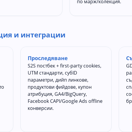
по марж/колекция.
ция и интеграции
Проследяване
С
S2S постбек + first-party cookies,
GD
UTM стандарти, субID
ра
параметри, дийп линкове,
съ
то
продуктови фийдове, купон
сп
атрибуция, GA4/BigQuery,
co
Facebook CAPI/Google Ads offline
бр
конверсии.