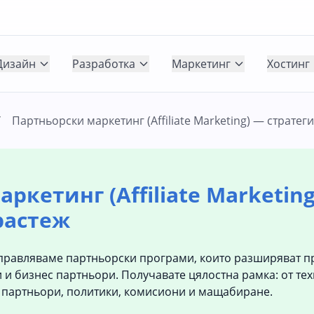
Дизайн
Разработка
Маркетинг
Хостинг
/
Партньорски маркетинг (Affiliate Marketing) — стратег
ркетинг (Affiliate Marketing
растеж
правляваме партньорски програми, които разширяват п
 и бизнес партньори. Получавате цялостна рамка: от те
 партньори, политики, комисиони и мащабиране.