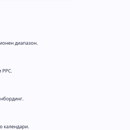
сионен диапазон.
и PPC.
онбординг.
о календари.