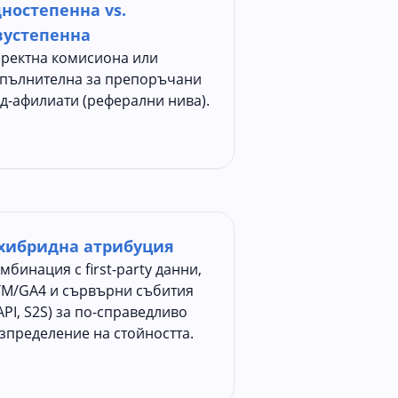
ностепенна vs.
вустепенна
ректна комисиона или
пълнителна за препоръчани
д-афилиати (реферални нива).
 хибридна атрибуция
мбинация с first-party данни,
M/GA4 и сървърни събития
API, S2S) за по-справедливо
зпределение на стойността.