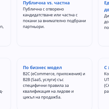
Публична vs. частна
Ед
Публична с отворено
д
кандидатстване или частна с
Ди
покани за внимателно подбрани
до
n,
партньори.
по
По бизнес модел
С
B2C (eCommerce, приложения) и
Ко
B2B (SaaS, услуги) със
UT
специфични правила за
(C
д-
квалификация на лидове и
ра
цикъл на продажба.