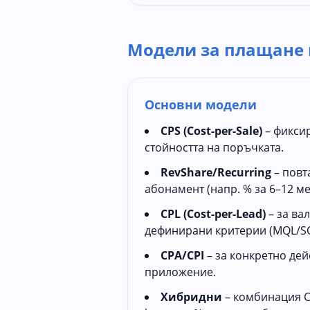
Модели за плащане
Основни модели
CPS (Cost-per-Sale)
– фиксир
стойността на поръчката.
RevShare/Recurring
– повт
абонамент (напр. % за 6–12 ме
CPL (Cost-per-Lead)
– за ва
дефинирани критерии (MQL/SQ
CPA/CPI
– за конкретно дей
приложение.
Хибридни
– комбинация C