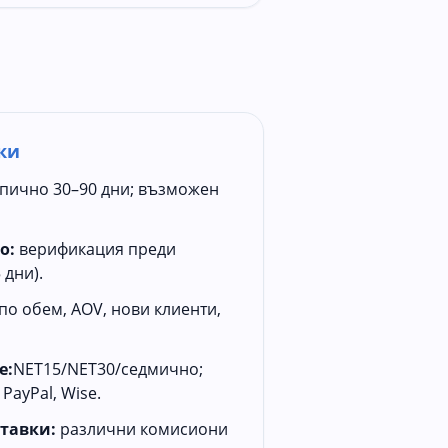
ки
пично 30–90 дни; възможен
о:
верификация преди
 дни).
по обем, AOV, нови клиенти,
е:
NET15/NET30/седмично;
PayPal, Wise.
тавки:
различни комисиони