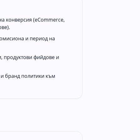
а конверсия (eCommerce,
ве).
омисиона и период на
, продуктови фийдове и
 и бранд политики към