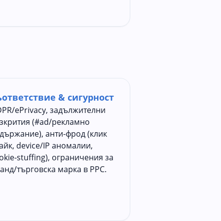
ъответствие & сигурност
PR/ePrivacy, задължителни
зкрития (#ad/рекламно
държание), анти-фрод (клик
айк, device/IP аномалии,
okie-stuffing), ограничения за
анд/търговска марка в PPC.