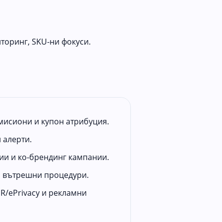
торинг, SKU-ни фокуси.
мисиони и купон атрибуция.
 алерти.
ии и ко-брендинг кампании.
и вътрешни процедури.
R/ePrivacy и рекламни