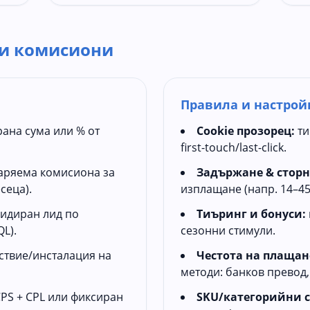
 и комисиони
Правила и настрой
ана сума или % от
Cookie прозорец:
ти
first-touch/last-click.
аряема комисиона за
Задържане & сторн
сеца).
изплащане (напр. 14–45
лидиран лид по
Тиъринг и бонуси:
L).
сезонни стимули.
ствие/инсталация на
Честота на плащан
методи: банков превод, 
PS + CPL или фиксиран
SKU/категорийни с