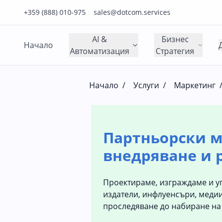
Нашия телефонен номер е 0888010975
Нашия имейл адрес е sales@dotcom.services
+359 (888) 010-975
sales@dotcom.services
AI &
Бизнес
Начало
Автоматизация
Стратегия
Начало
/
Услуги
/
Маркетинг
Партньорски ма
внедряване и 
Проектираме, изграждаме и у
издатели, инфлуенсъри, медии
проследяване до набиране на