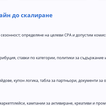
айн до скалиране
, сезонност; определяне на целеви CPA и допустим коми
трибуция, ставки по категории, политики за съдържание 
ийдове, купон логика, табла за партньори, документи за 
е
маркетплейси, кампании за активиране, креативи и пром