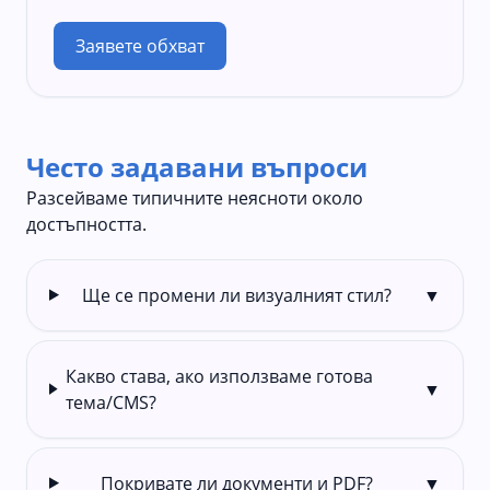
Заявете обхват
Често задавани въпроси
Разсейваме типичните неясноти около
достъпността.
Ще се промени ли визуалният стил?
▼
Какво става, ако използваме готова
▼
тема/CMS?
Покривате ли документи и PDF?
▼