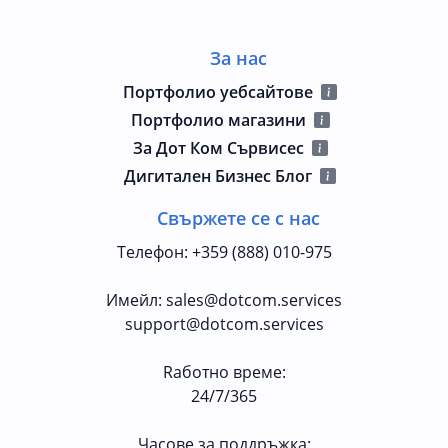
За нас
Портфолио уебсайтове
Портфолио магазини
За Дот Ком Сървисес
Дигитален Бизнес Блог
Свържете се с нас
Телефон
:
+359 (888) 010-975
Имейл
:
sales@dotcom.services
support@dotcom.services
Rаботно време
:
24/7/365
Часове за поддръжка: