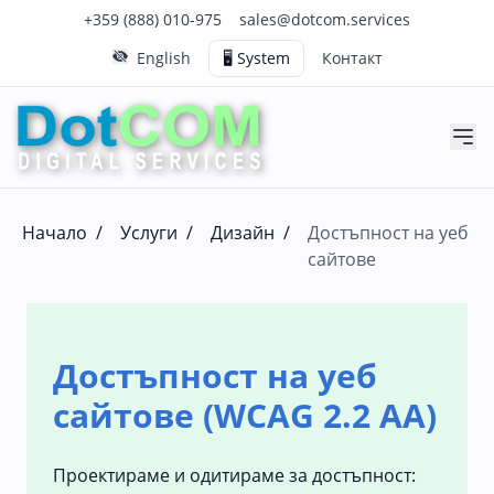
Нашия телефонен номер е 0888010975
Нашия имейл адрес е sales@dotcom.services
+359 (888) 010-975
sales@dotcom.services
English
🖥️ System
Контакт
Начало
/
Услуги
/
Дизайн
/
Достъпност на уеб
сайтове
Достъпност на уеб
сайтове (WCAG 2.2 AA)
Проектираме и одитираме за достъпност: