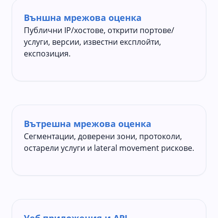
Външна мрежова оценка
Публични IP/хостове, открити портове/
услуги, версии, известни експлойти,
експозиция.
Вътрешна мрежова оценка
Сегментации, доверени зони, протоколи,
остарели услуги и lateral movement рискове.
Уеб приложения и API