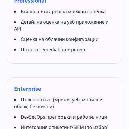
Professional
Външна + вътрешна мрежова оценка
Детайлна оценка на уеб приложение и
API
Оценка на облачни конфигурации
План за remediation + ретест
Enterprise
Пълен обхват (мрежи, уеб, мобилни,
облак, безжични)
DevSecOps препоръки и работилници
Интеграция с тикетинг/SIEM (по избор)