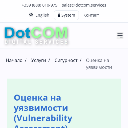
Нашия телефонен номер е 0888010975
Нашия имейл адрес е sales@dotcom.services
+359 (888) 010-975
sales@dotcom.services
English
🖥️ System
Контакт
Начало
/
Услуги
/
Сигурност
/
Оценка на
уязвимости
Оценка на
уязвимости
(Vulnerability