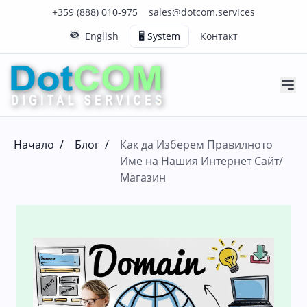
Нашия телефонен номер е 0888010975
Нашия имейл адрес е sales@dotcom.services
+359 (888) 010-975
sales@dotcom.services
English
🖥️ System
Контакт
Начало
/
Блог
/
Как да Изберем Правилното
Име на Нашия Интернет Сайт/
Магазин