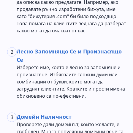
да описва какво предлагате. Например, ако
продавате ръчно изработени бижута, име
като "бижутерия .com" би било подходящо.
Това помага на клиентите веднага да разберат
какво могат да очакват от вас.
Лесно Запомнящо Се и Произнасящо
2
Се
Изберете име, което е лесно за запомняне и
произнасяне. Избягвайте сложни думи или
комбинации от букви, които могат да
затруднят клиентите. Кратките и прости имена
обикновено са по-ефективни.
Домейн Наличност
3
Проверете дали домейнът, който желаете, е
свободен. Много популярни домейни вече са