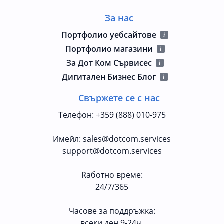
За нас
Портфолио уебсайтове
Портфолио магазини
За Дот Ком Сървисес
Дигитален Бизнес Блог
Свържете се с нас
Телефон
:
+359 (888) 010-975
Имейл
:
sales@dotcom.services
support@dotcom.services
Rаботно време
:
24/7/365
Часове за поддръжка:
всеки ден 9-24ч.