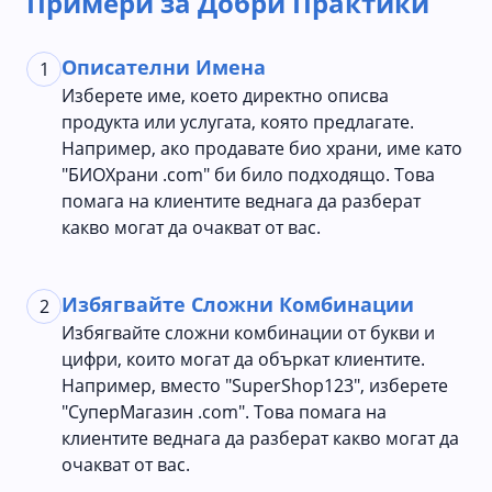
Примери за Добри Практики
Описателни Имена
1
Изберете име, което директно описва
продукта или услугата, която предлагате.
Например, ако продавате био храни, име като
"БИОХрани .com" би било подходящо. Това
помага на клиентите веднага да разберат
какво могат да очакват от вас.
Избягвайте Сложни Комбинации
2
Избягвайте сложни комбинации от букви и
цифри, които могат да объркат клиентите.
Например, вместо "SuperShop123", изберете
"СуперМагазин .com". Това помага на
клиентите веднага да разберат какво могат да
очакват от вас.