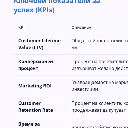
Ключови показатели за
успех (KPIs)
KPI
Описание
Customer Lifetime
Обща стойност на клиен
Value (LTV)
му
Конверсионен
Процент на посетителите
процент
извършват желано дейст
Възвращаемост на марк
Marketing ROI
инвестиции
Customer
Процент на клиентите, к
Retention Rate
продължават да купуват
Време за
Време от събитие до мар