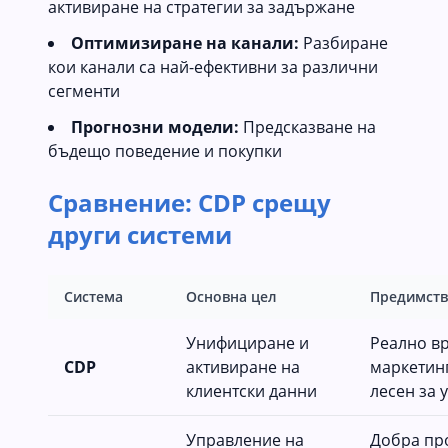
активиране на стратегии за задържане
Оптимизиране на канали:
Разбиране
кои канали са най-ефективни за различни
сегменти
Прогнозни модели:
Предсказване на
бъдещо поведение и покупки
Сравнение: CDP срещу
други системи
Система
Основна цел
Предимств
Унифициране и
Реално в
CDP
активиране на
маркетин
клиентски данни
лесен за 
Управление на
Добра пр