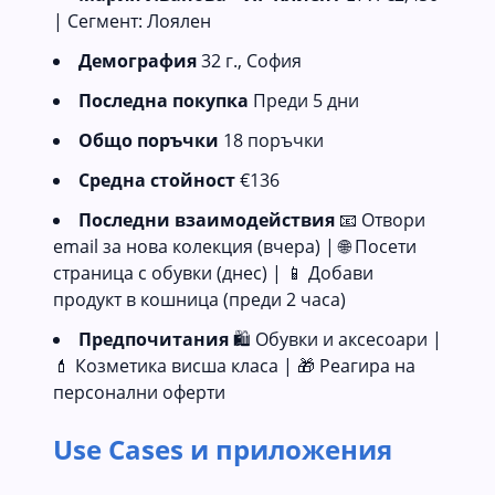
| Сегмент: Лоялен
Демография
32 г., София
Последна покупка
Преди 5 дни
Общо поръчки
18 поръчки
Средна стойност
€136
Последни взаимодействия
📧 Отвори
email за нова колекция (вчера) | 🌐 Посети
страница с обувки (днес) | 📱 Добави
продукт в кошница (преди 2 часа)
Предпочитания
🛍️ Обувки и аксесоари |
💄 Козметика висша класа | 🎁 Реагира на
персонални оферти
Use Cases и приложения