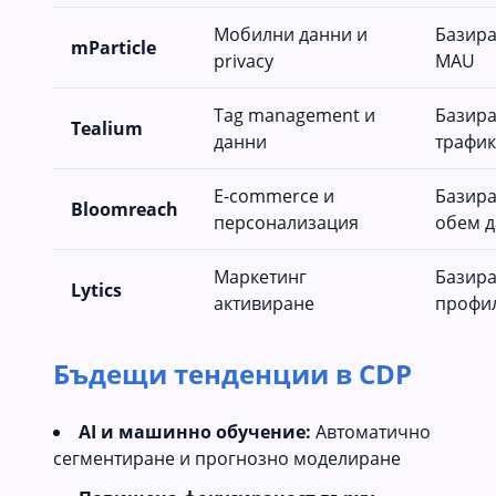
Мобилни данни и
Базира
mParticle
privacy
MAU
Tag management и
Базира
Tealium
данни
трафик
E-commerce и
Базира
Bloomreach
персонализация
обем 
Маркетинг
Базира
Lytics
активиране
профи
Бъдещи тенденции в CDP
AI и машинно обучение:
Автоматично
сегментиране и прогнозно моделиране