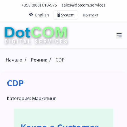
Нашия телефонен номер е 0888010975
Нашия имейл адрес е sales@dotcom.services
+359 (888) 010-975
sales@dotcom.services
English
🖥️ System
Контакт
Начало
/
Речник
/
CDP
CDP
Категория:
Маркетинг