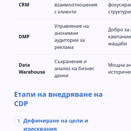
CRM
взаимоотношения
фокусира
с клиенти
структур
Управление на
Добро за
анонимни
DMP
кампании
аудитории за
мащаби
реклама
Съхранение и
Data
Мощна ан
анализ на бизнес
Warehouse
историче
данни
Етапи на внедряване на
CDP
Дефиниране на цели и
1
изисквания