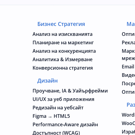
Бизнес Стратегия
Ма
Анализ на изискванията
Опти
Планиране на маркетинг
Рекл
Анализ на конкуренцията
Марк
мре
Аналитика & Измерване
Email
Конверсионна стратегия
Виде
Дизайн
Поср
Проучване, IA & Уайърфрейми
Опти
UI/UX за уеб приложения
Ра
Редизайн на уебсайт
Word
Figma → HTML5
WooC
Performance‑Aware дизайн
Изра
Достъпност (WCAG)