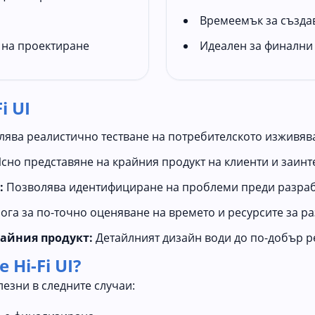
Времеемък за създа
 на проектиране
Идеален за финални 
i UI
ява реалистично тестване на потребителското изживяв
сно представяне на крайния продукт на клиенти и заин
:
Позволява идентифициране на проблеми преди разраб
га за по-точно оценяване на времето и ресурсите за р
райния продукт:
Детайлният дизайн води до по-добър р
 Hi-Fi UI?
лезни в следните случаи: