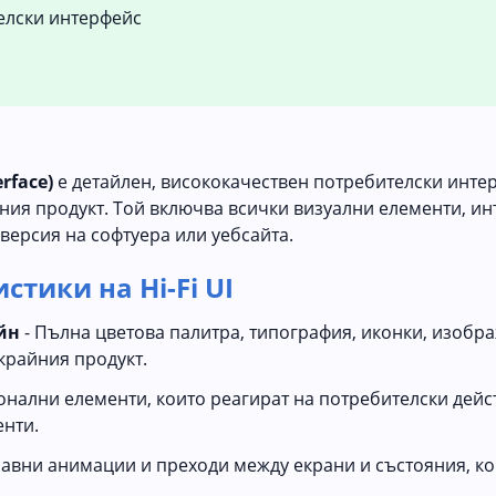
елски интерфейс
erface)
е детайлен, висококачествен потребителски интер
ния продукт. Той включва всички визуални елементи, ин
 версия на софтуера или уебсайта.
тики на Hi-Fi UI
йн
- Пълна цветова палитра, типография, иконки, изобр
 крайния продукт.
онални елементи, които реагират на потребителски дейс
енти.
лавни анимации и преходи между екрани и състояния, к