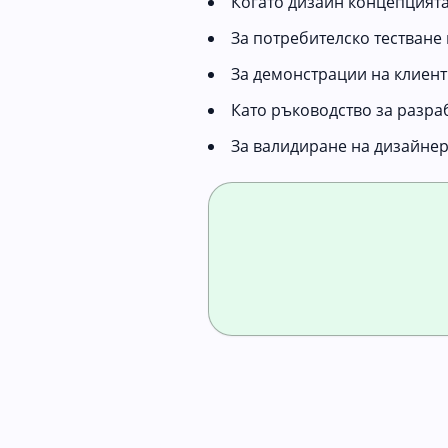
Когато дизайн концепцият
За потребителско тестване
За демонстрации на клиент
Като ръководство за разр
За валидиране на дизайне