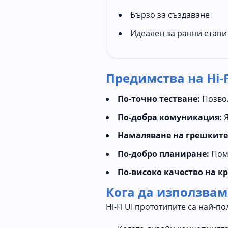
Бързо за създаване
Идеален за ранни етапи
Предимства на Hi-F
По-точно тестване:
Позвол
По-добра комуникация:
Я
Намаляване на грешките
По-добро планиране:
Помо
По-високо качество на к
Кога да използваме
Hi-Fi UI прототипите са най-по