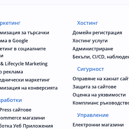
ркетинг
Хостинг
мизация за търсачки
Домейн регистрация
ама в Google
Хостинг услуги
етинг в социалните
Администриране
жи
Бекъпи, CI/CD, наблюде
 & Lifecycle Marketing
Сигурност
о реклама
Оправяне на хакнат сай
еднически маркетинг
Защита за сайтове
мизация на конверсията
Оценка на уязвимости
зработки
Комплианс ръководств
Press сайтове
Управление
ommerce магазини
Електронни магазини
ботка Уеб Приложения