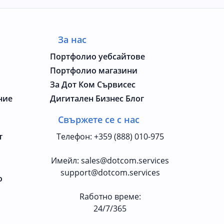
За нас
Портфолио уебсайтове
Портфолио магазини
За Дот Ком Сървисес
ние
Дигитален Бизнес Блог
Свържете се с нас
т
Телефон
:
+359 (888) 010-975
Имейл
:
sales@dotcom.services
support@dotcom.services
о
Rаботно време
:
24/7/365