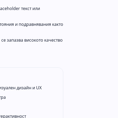
aceholder текст или
стояния и подравнявания както
 се запазва високото качество
изуален дизайн и UX
тра
терактивност