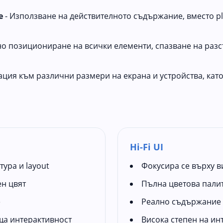
е
- Използване на действителното съдържание, вместо pl
но позициониране на всички елементи, спазване на раз
ация към различни размери на екрана и устройства, като
Hi-Fi UI
тура и layout
Фокусира се върху в
н цвят
Пълна цветова пали
е
Реално съдържание
а интерактивност
Висока степен на ин