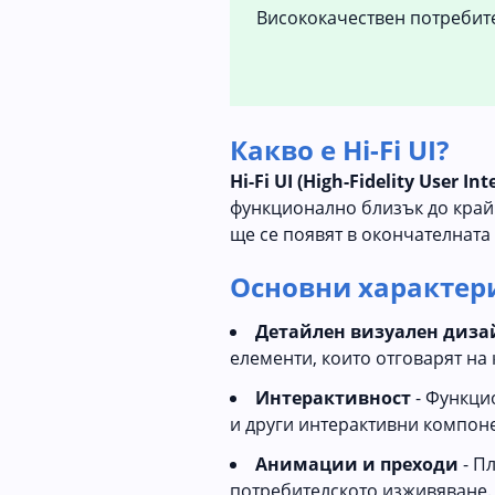
Висококачествен потребит
Какво е Hi-Fi UI?
Hi-Fi UI (High-Fidelity User Int
функционално близък до край
ще се появят в окончателната
Основни характерис
Детайлен визуален диза
елементи, които отговарят на
Интерактивност
- Функци
и други интерактивни компон
Анимации и преходи
- П
потребителското изживяване.