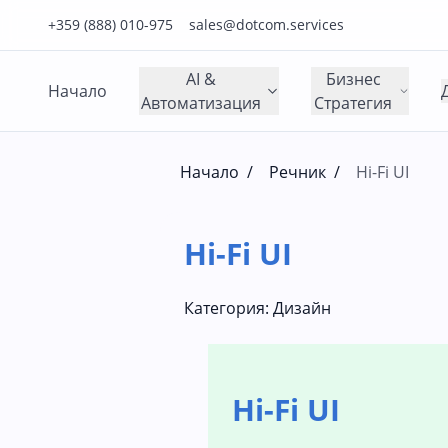
Нашия телефонен номер е 0888010975
Нашия имейл адрес е sales@dotcom.services
+359 (888) 010-975
sales@dotcom.services
AI &
Бизнес
Начало
Автоматизация
Стратегия
Начало
/
Речник
/
Hi-Fi UI
Hi-Fi UI
Категория:
Дизайн
Hi-Fi UI