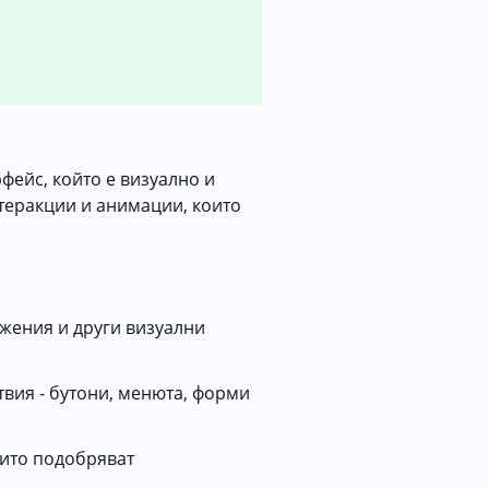
фейс, който е визуално и
теракции и анимации, които
ажения и други визуални
твия - бутони, менюта, форми
оито подобряват