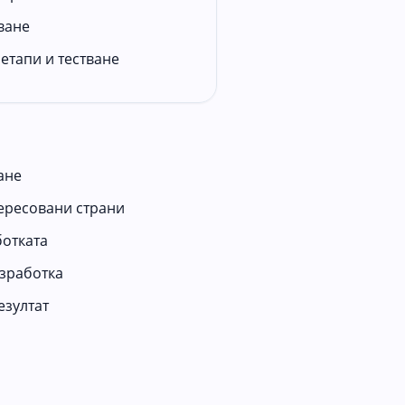
ване
етапи и тестване
ане
тересовани страни
отката
азработка
езултат