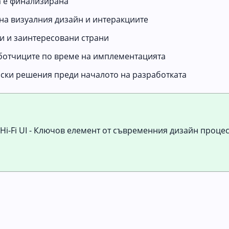
а е финализирана
 на визуалния дизайн и интеракциите
и и заинтересовани страни
аботчиците по време на имплементацията
рски решения преди началото на разработката
Hi-Fi UI - Ключов елемент от съвременния дизайн проце