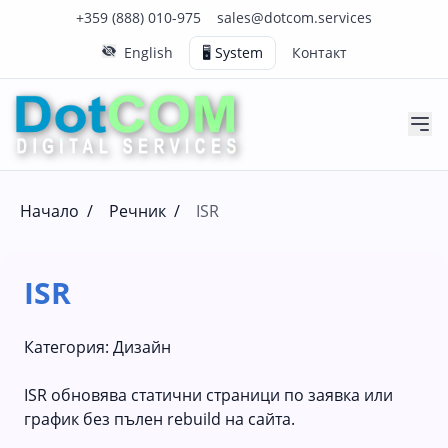
Нашия телефонен номер е 0888010975
Нашия имейл адрес е sales@dotcom.services
+359 (888) 010-975
sales@dotcom.services
English
🖥️ System
Контакт
Начало
/
Речник
/
ISR
ISR
Категория:
Дизайн
ISR обновява статични страници по заявка или
график без пълен rebuild на сайта.