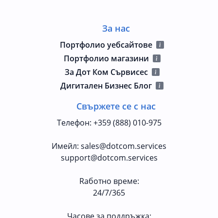
За нас
Портфолио уебсайтове
Портфолио магазини
За Дот Ком Сървисес
Дигитален Бизнес Блог
Свържете се с нас
Телефон
:
+359 (888) 010-975
Имейл
:
sales@dotcom.services
support@dotcom.services
Rаботно време
:
24/7/365
Часове за поддръжка: