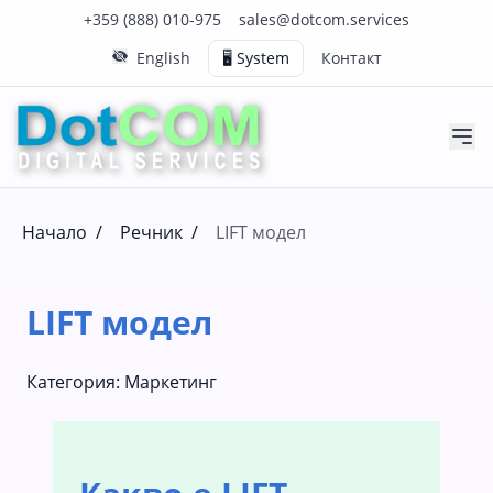
Нашия телефонен номер е 0888010975
Нашия имейл адрес е sales@dotcom.services
+359 (888) 010-975
sales@dotcom.services
English
🖥️ System
Контакт
Начало
/
Речник
/
LIFT модел
LIFT модел
Категория:
Маркетинг