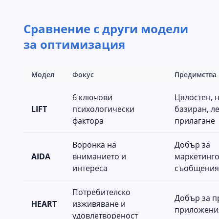
Сравнение с други модели
за оптимизация
Модел
Фокус
Предимства
6 ключови
Цялостен, 
LIFT
психологически
базиран, ле
фактора
прилагане
Воронка на
Добър за
AIDA
вниманието и
маркетинг
интереса
съобщения
Потребителско
Добър за п
HEART
изживяване и
приложени
удовлетвореност