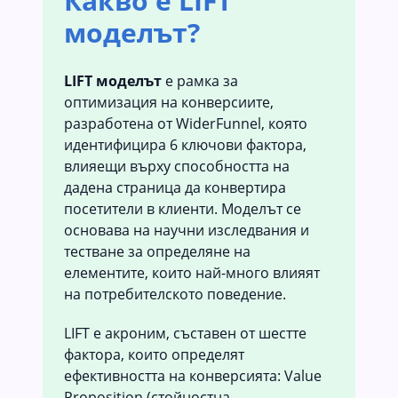
Какво е LIFT
моделът?
LIFT моделът
е рамка за
оптимизация на конверсиите,
разработена от WiderFunnel, която
идентифицира 6 ключови фактора,
влияещи върху способността на
дадена страница да конвертира
посетители в клиенти. Моделът се
основава на научни изследвания и
тестване за определяне на
елементите, които най-много влияят
на потребителското поведение.
LIFT е акроним, съставен от шестте
фактора, които определят
ефективността на конверсията: Value
Proposition (стойностна