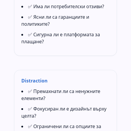
✅ Има ли потребителски отзиви?
✅ Ясни ли са гаранциите и
политиките?
✅ Сигурна ли е платформата за
плащане?
Distraction
✅ Премахнати ли са ненужните
елементи?
✅ Фокусиран ли е дизайнът върху
целта?
✅ Ограничени ли са опциите за