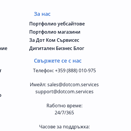
За нас
Портфолио уебсайтове
Портфолио магазини
За Дот Ком Сървисес
ние
Дигитален Бизнес Блог
Свържете се с нас
т
Телефон
:
+359 (888) 010-975
Имейл
:
sales@dotcom.services
support@dotcom.services
о
Rаботно време
:
24/7/365
Часове за поддръжка: