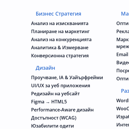
Бизнес Стратегия
Ма
Анализ на изискванията
Опти
Планиране на маркетинг
Рекл
Анализ на конкуренцията
Марк
мре
Аналитика & Измерване
Email
Конверсионна стратегия
Виде
Дизайн
Поср
Проучване, IA & Уайърфрейми
Опти
UI/UX за уеб приложения
Ра
Редизайн на уебсайт
Word
Figma → HTML5
WooC
Performance‑Aware дизайн
Изра
Достъпност (WCAG)
Инте
Юзабилити одити