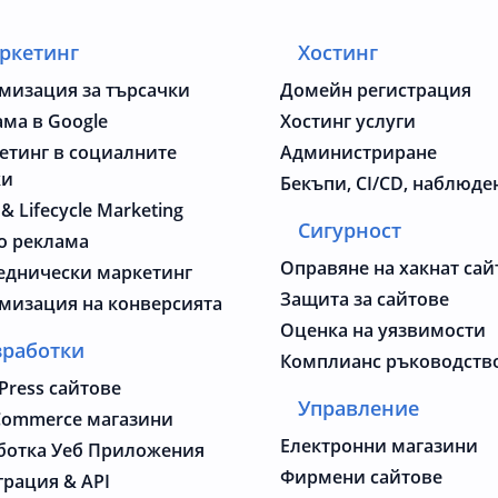
ркетинг
Хостинг
мизация за търсачки
Домейн регистрация
ама в Google
Хостинг услуги
етинг в социалните
Администриране
жи
Бекъпи, CI/CD, наблюде
 & Lifecycle Marketing
Сигурност
о реклама
Оправяне на хакнат сай
еднически маркетинг
Защита за сайтове
мизация на конверсията
Оценка на уязвимости
зработки
Комплианс ръководств
Press сайтове
Управление
ommerce магазини
Електронни магазини
ботка Уеб Приложения
Фирмени сайтове
грация & API