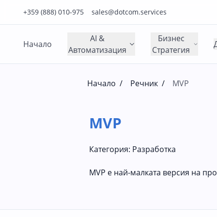
Нашия телефонен номер е 0888010975
Нашия имейл адрес е sales@dotcom.services
+359 (888) 010-975
sales@dotcom.services
AI &
Бизнес
Начало
Автоматизация
Стратегия
Начало
/
Речник
/
MVP
MVP
Категория:
Разработка
MVP е най-малката версия на прод