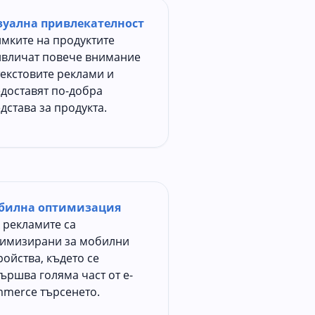
зуална привлекателност
мките на продуктите
вличат повече внимание
текстовите реклами и
доставят по-добра
дстава за продукта.
билна оптимизация
 рекламите са
имизирани за мобилни
ройства, където се
ършва голяма част от e-
merce търсенето.