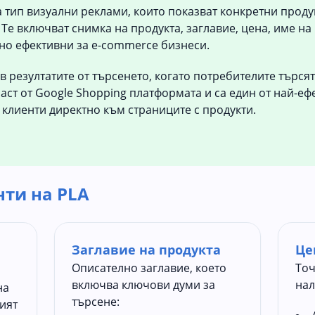
 тип визуални реклами, които показват конкретни проду
Те включват снимка на продукта, заглавие, цена, име на
но ефективни за e-commerce бизнеси.
в резултатите от търсенето, когато потребителите търся
част от Google Shopping платформата и са един от най-е
клиенти директно към страниците с продукти.
ти на PLA
Заглавие на продукта
Це
Описателно заглавие, което
Точ
включва ключови думи за
нал
на
търсене:
ният