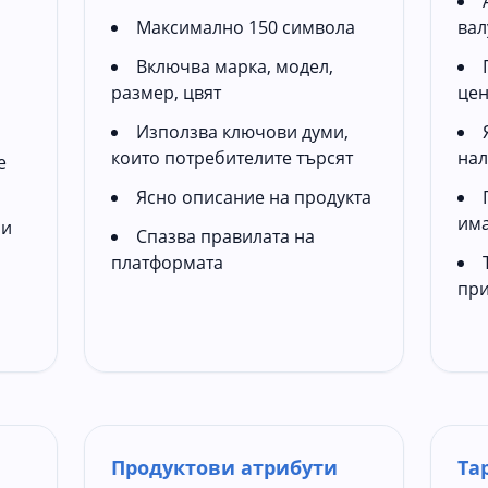
Максимално 150 символа
вал
Включва марка, модел,
размер, цвят
цен
Използва ключови думи,
които потребителите търсят
нал
е
Ясно описание на продукта
има
 и
Спазва правилата на
платформата
при
Продуктови атрибути
Та