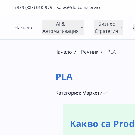
Нашия телефонен номер е 0888010975
Нашия имейл адрес е sales@dotcom.services
+359 (888) 010-975
sales@dotcom.services
AI &
Бизнес
Начало
Автоматизация
Стратегия
Начало
/
Речник
/
PLA
PLA
Категория:
Маркетинг
Какво са Produ