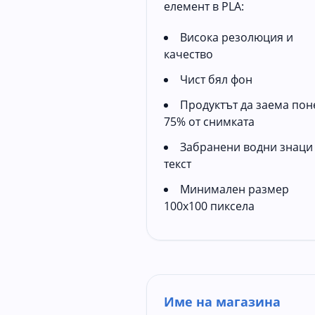
елемент в PLA:
Висока резолюция и
качество
Чист бял фон
Продуктът да заема пон
75% от снимката
Забранени водни знаци
текст
Минимален размер
100x100 пиксела
Име на магазина