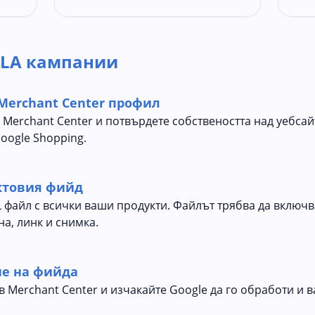
PLA кампании
Merchant Center профил
 Merchant Center и потвърдете собствеността над уебсай
oogle Shopping.
ктовия фийд
L файл с всички ваши продукти. Файлът трябва да включ
на, линк и снимка.
не на фийда
в Merchant Center и изчакайте Google да го обработи и 