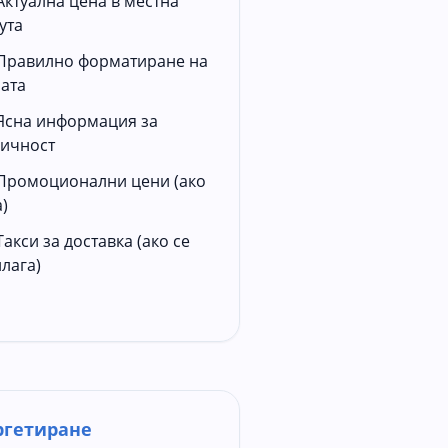
Актуална цена в местна
ута
Правилно форматиране на
ата
Ясна информация за
ичност
Промоционални цени (ако
)
Такси за доставка (ако се
лага)
ргетиране