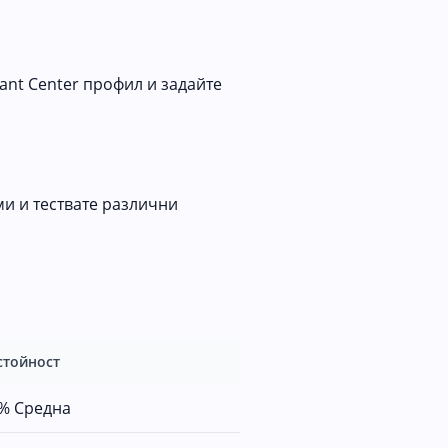
ant Center профил и задайте
ми и тествате различни
стойност
2%
Средна