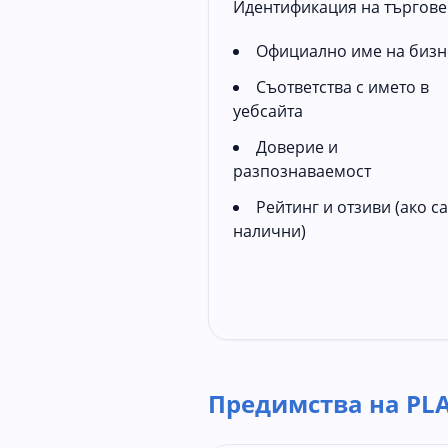
Идентификация на търгове
Официално име на бизн
Съответства с името в
уебсайта
Доверие и
разпознаваемост
Рейтинг и отзиви (ако са
налични)
Предимства на PL