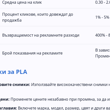
Средна цена на клик
0.30 - 2
Процент кликове, които довеждат до
1% - 5
продажба
Възвращаемост на рекламните разходи
400% -
В зави
Брой показвания на рекламите
Промен
и за PLA
овите снимки:
Използвайте висококачествени снимки 
ени:
Променете цените незабавно при промяна, за да и
аглавия:
Включете марка, модел, размер, цвят и други 