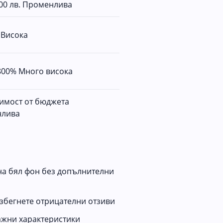
.00 лв.
Променлива
%
Висока
 800%
Много висока
симост от бюджета
лива
на бял фон без допълнителни
збегнете отрицателни отзиви
важни характеристики