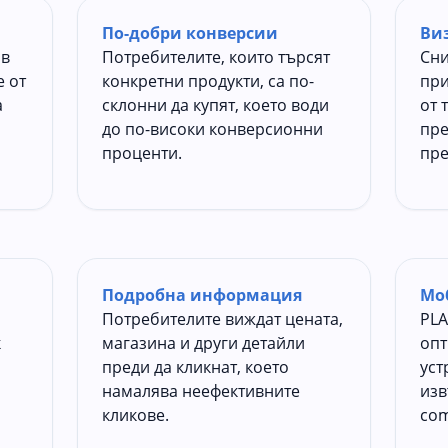
По-добри конверсии
Ви
 в
Потребителите, които търсят
Сни
е от
конкретни продукти, са по-
при
а
склонни да купят, което води
от 
до по-високи конверсионни
пре
проценти.
пре
Подробна информация
Мо
Потребителите виждат цената,
PLA
к
магазина и други детайли
опт
преди да кликнат, което
уст
намалява неефективните
изв
кликове.
com