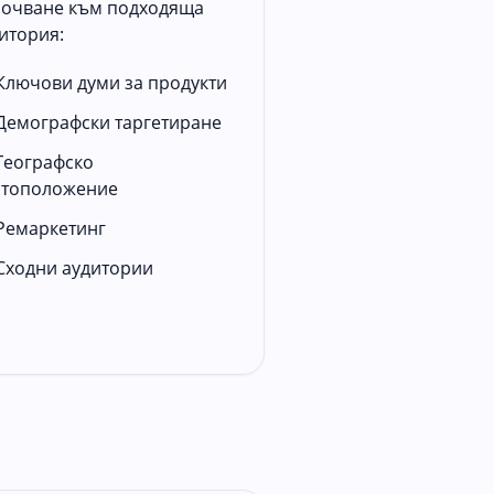
очване към подходяща
итория:
Ключови думи за продукти
Демографски таргетиране
Географско
стоположение
Ремаркетинг
Сходни аудитории