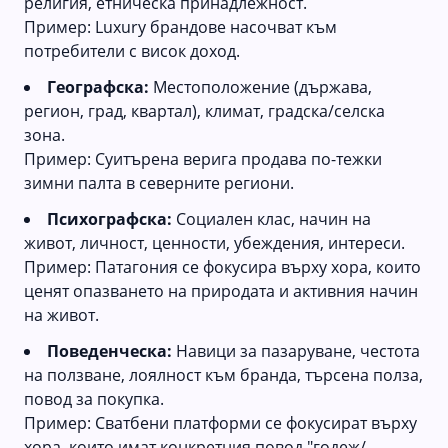
религия, етническа принадлежност.
Пример: Luxury брандове насочват към
потребители с висок доход.
Географска:
Местоположение (държава,
регион, град, квартал), климат, градска/селска
зона.
Пример: Суитърена верига продава по-тежки
зимни палта в северните региони.
Психографска:
Социален клас, начин на
живот, личност, ценности, убеждения, интереси.
Пример: Патагония се фокусира върху хора, които
ценят опазването на природата и активния начин
на живот.
Поведенческа:
Навици за пазаруване, честота
на ползване, лоялност към бранда, търсена полза,
повод за покупка.
Пример: Сватбени платформи се фокусират върху
хора, които имат конкретния повод "годеж/