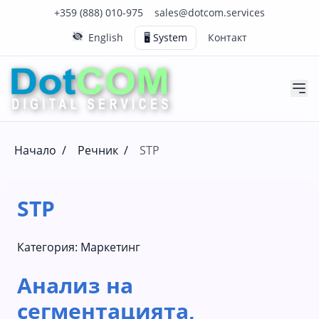
Нашия телефонен номер е 0888010975
Нашия имейл адрес е sales@dotcom.services
+359 (888) 010-975
sales@dotcom.services
English
🖥️ System
Контакт
Начало
/
Речник
/
STP
STP
Категория:
Маркетинг
Анализ на
сегментацията,