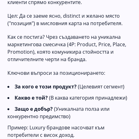
клиенти спрямо конкурентите.
Цел: Да се заеме ясно, distinct и желано място
("позиция") в мисловния карта на потребителя.
Как се постига? Чрез създаването на уникална
маркетингова смесичка (4P: Product, Price, Place,
Promotion), която комуникира стойността и
отличителните черти на бранда.
Ключови въпроси за позиционирането:
За кого е този продукт?
(Целевият сегмент)
Какво е той?
(В каква категория принадлежи)
Защо е добър?
(Уникалната полза или
конкурентно предимство)
Пример: Luxury брандове насочват към
потребители с висок доход.