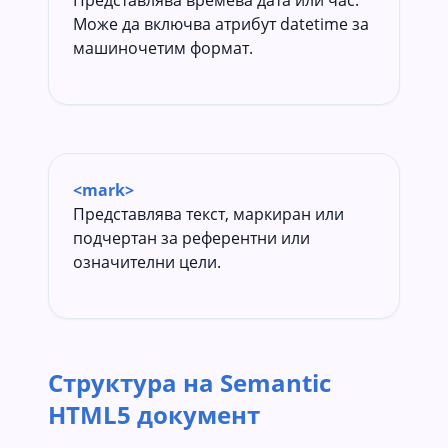
Може да включва атрибут datetime за
машиночетим формат.
<mark>
Представлява текст, маркиран или
подчертан за референтни или
означителни цели.
Структура на Semantic
HTML5 документ