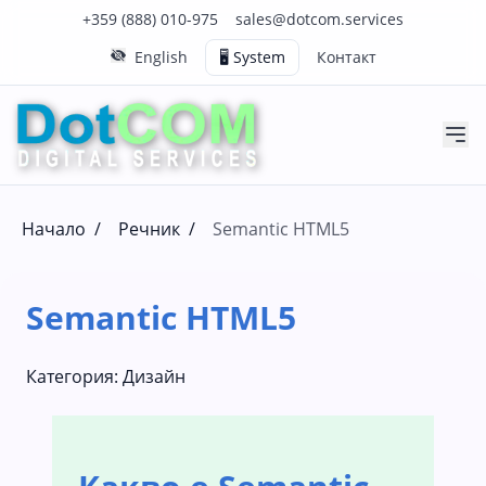
Нашия телефонен номер е 0888010975
Нашия имейл адрес е sales@dotcom.services
+359 (888) 010-975
sales@dotcom.services
English
🖥️ System
Контакт
Начало
/
Речник
/
Semantic HTML5
Semantic HTML5
Категория:
Дизайн