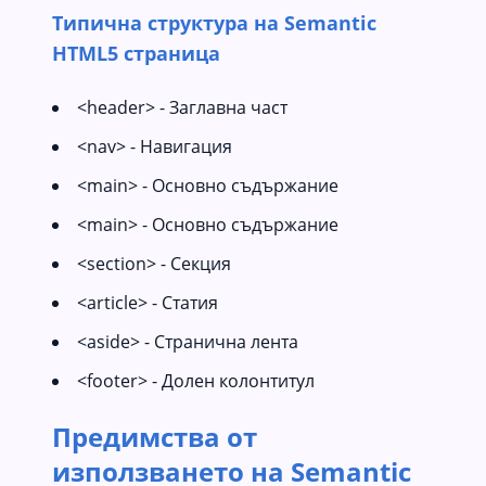
Типична структура на Semantic
HTML5 страница
<header> - Заглавна част
<nav> - Навигация
<main> - Основно съдържание
<main> - Основно съдържание
<section> - Секция
<article> - Статия
<aside> - Странична лента
<footer> - Долен колонтитул
Предимства от
използването на Semantic