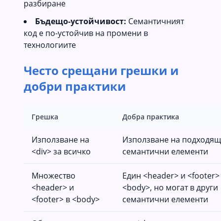
разбиране
Бъдещо-устойчивост:
Семантичният
код е по-устойчив на промени в
технологиите
Често срещани грешки и
добри практики
Грешка
Добра практика
Използване на
Използване на подходя
<div> за всичко
семантични елементи
Множество
Един <header> и <footer>
<header> и
<body>, но могат в други
<footer> в <body>
семантични елементи