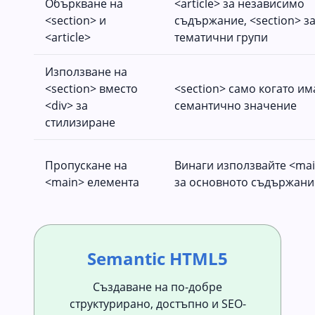
Объркване на
<article> за независимо
<section> и
съдържание, <section> з
<article>
тематични групи
Използване на
<section> вместо
<section> само когато им
<div> за
семантично значение
стилизиране
Пропускане на
Винаги използвайте <ma
<main> елемента
за основното съдържани
Semantic HTML5
Създаване на по-добре
структурирано, достъпно и SEO-