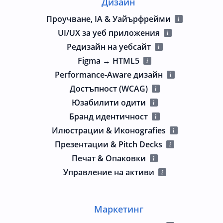
Дизайн
Проучване, IA & Уайърфрейми
UI/UX за уеб приложения
Редизайн на уебсайт
Figma → HTML5
Performance‑Aware дизайн
Достъпност (WCAG)
Юзабилити одити
Бранд идентичност
Илюстрации & Иконografies
Презентации & Pitch Decks
Печат & Опаковки
Управление на активи
Маркетинг