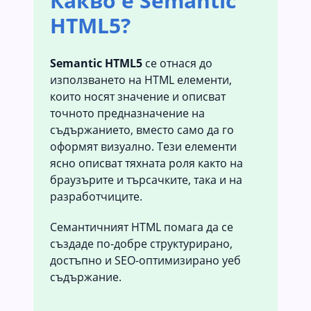
Какво е Semantic
HTML5?
Semantic HTML5
се отнася до
използването на HTML елементи,
които носят значение и описват
точното предназначение на
съдържанието, вместо само да го
оформят визуално. Тези елементи
ясно описват тяхната роля както на
браузърите и търсачките, така и на
разработчиците.
Семантичният HTML помага да се
създаде по-добре структурирано,
достъпно и SEO-оптимизирано уеб
съдържание.