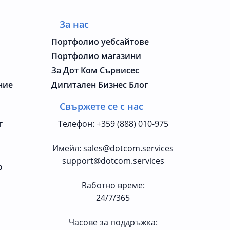
За нас
Портфолио уебсайтове
Портфолио магазини
За Дот Ком Сървисес
ние
Дигитален Бизнес Блог
Свържете се с нас
т
Телефон
:
+359 (888) 010-975
Имейл
:
sales@dotcom.services
support@dotcom.services
о
Rаботно време
:
24/7/365
Часове за поддръжка: