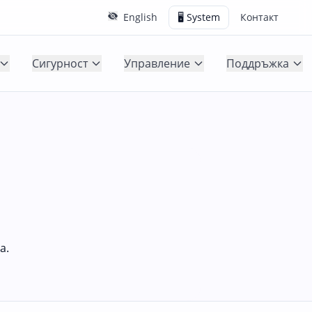
English
🖥️ System
Контакт
Сигурност
Управление
Поддръжка
а.