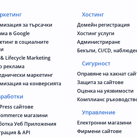
ркетинг
Хостинг
мизация за търсачки
Домейн регистрация
ама в Google
Хостинг услуги
етинг в социалните
Администриране
жи
Бекъпи, CI/CD, наблюде
 & Lifecycle Marketing
Сигурност
о реклама
Оправяне на хакнат сай
еднически маркетинг
Защита за сайтове
мизация на конверсията
Оценка на уязвимости
зработки
Комплианс ръководств
Press сайтове
Управление
ommerce магазини
Електронни магазини
ботка Уеб Приложения
Фирмени сайтове
грация & API