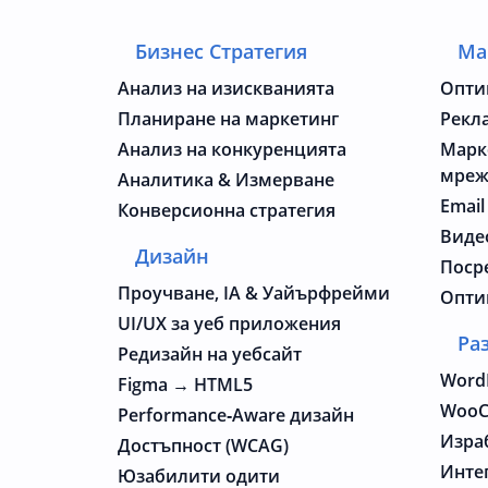
Бизнес Стратегия
Ма
Анализ на изискванията
Опти
Планиране на маркетинг
Рекл
Анализ на конкуренцията
Марк
мре
Аналитика & Измерване
Email
Конверсионна стратегия
Виде
Дизайн
Поср
Проучване, IA & Уайърфрейми
Опти
UI/UX за уеб приложения
Ра
Редизайн на уебсайт
Word
Figma → HTML5
WooC
Performance‑Aware дизайн
Изра
Достъпност (WCAG)
Инте
Юзабилити одити