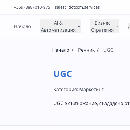
Нашия телефонен номер е 0888010975
Нашия имейл адрес е sales@dotcom.services
+359 (888) 010-975
sales@dotcom.services
AI &
Бизнес
Начало
Автоматизация
Стратегия
Начало
/
Речник
/
UGC
UGC
Категория:
Маркетинг
UGC е съдържание, създадено от 