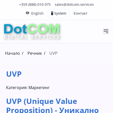
Нашия телефонен номер е 0888010975
Нашия имейл адрес е sales@dotcom.services
+359 (888) 010-975
sales@dotcom.services
English
🖥️ System
Контакт
Начало
/
Речник
/
UVP
UVP
Категория:
Маркетинг
UVP (Unique Value
Proposition) - Уникално