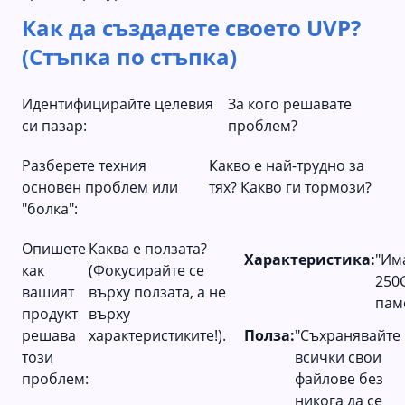
Как да създадете своето UVP?
(Стъпка по стъпка)
Идентифицирайте целевия
За кого решавате
си пазар:
проблем?
Разберете техния
Какво е най-трудно за
основен проблем или
тях? Какво ги тормози?
"болка":
Опишете
Каква е ползата?
Характеристика:
"Им
как
(Фокусирайте се
250
вашият
върху ползата, а не
паме
продукт
върху
решава
характеристиките!).
Полза:
"Съхранявайте
този
всички свои
проблем:
файлове без
никога да се