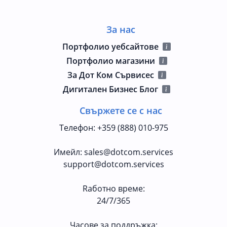
За нас
Портфолио уебсайтове
Портфолио магазини
За Дот Ком Сървисес
Дигитален Бизнес Блог
Свържете се с нас
Телефон
:
+359 (888) 010-975
Имейл
:
sales@dotcom.services
support@dotcom.services
Rаботно време
:
24/7/365
Часове за поддръжка: