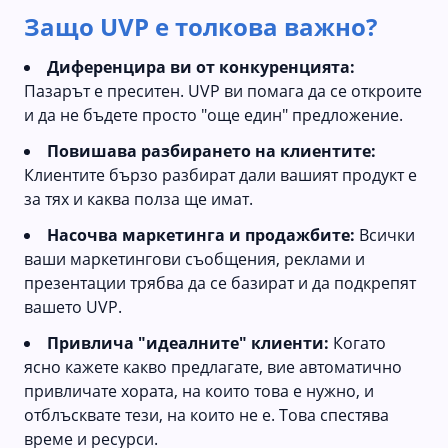
Защо UVP е толкова важно?
Диференцира ви от конкуренцията:
Пазарът е преситен. UVP ви помага да се откроите
и да не бъдете просто "още един" предложение.
Повишава разбирането на клиентите:
Клиентите бързо разбират дали вашият продукт е
за тях и каква полза ще имат.
Насочва маркетинга и продажбите:
Всички
ваши маркетингови съобщения, реклами и
презентации трябва да се базират и да подкрепят
вашето UVP.
Привлича "идеалните" клиенти:
Когато
ясно кажете какво предлагате, вие автоматично
привличате хората, на които това е нужно, и
отблъсквате тези, на които не е. Това спестява
време и ресурси.