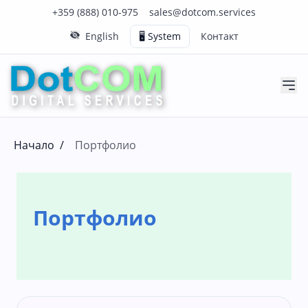
Нашия телефонен номер е 0888010975
Нашия имейл адрес е sales@dotcom.services
+359 (888) 010-975
sales@dotcom.services
English
🖥️ System
Контакт
Начало
/
Портфолио
Портфолио