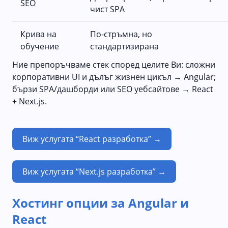
SEO
чист SPA
Крива на
По-стръмна, но
обучение
стандартизирана
Ние препоръчваме стек според целите Ви: сложни
корпоративни UI и дълъг жизнен цикъл → Angular;
бързи SPA/дашборди или SEO уебсайтове → React
+ Next.js.
Виж услугата “React разработка” →
Виж услугата “Next.js разработка” →
Хостинг опции за Angular и
React