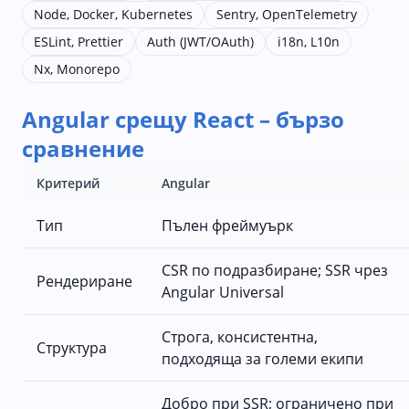
Node, Docker, Kubernetes
Sentry, OpenTelemetry
ESLint, Prettier
Auth (JWT/OAuth)
i18n, L10n
Nx, Monorepo
Angular срещу React – бързо
сравнение
Критерий
Angular
Тип
Пълен фреймуърк
CSR по подразбиране; SSR чрез
Рендериране
Angular Universal
Строга, консистентна,
Структура
подходяща за големи екипи
Добро при SSR; ограничено при