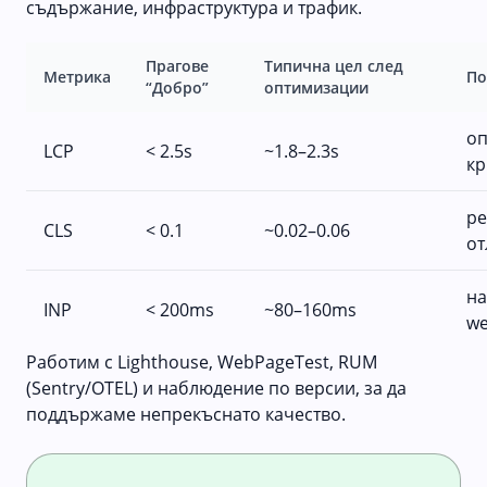
съдържание, инфраструктура и трафик.
Прагове
Типична цел след
Метрика
По
“Добро”
оптимизации
оп
LCP
< 2.5s
~1.8–2.3s
кр
ре
CLS
< 0.1
~0.02–0.06
от
на
INP
< 200ms
~80–160ms
we
Работим с Lighthouse, WebPageTest, RUM
(Sentry/OTEL) и наблюдение по версии, за да
поддържаме непрекъснато качество.