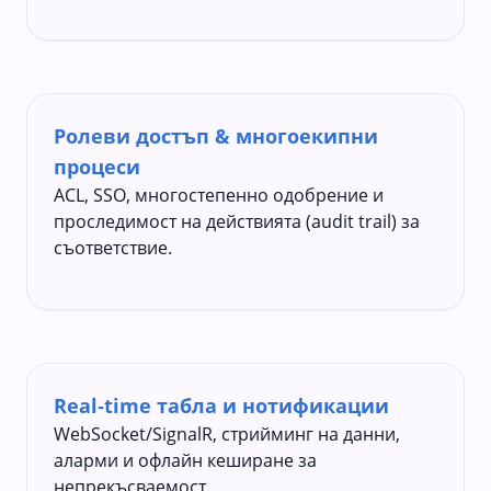
Ролеви достъп & многоекипни
процеси
ACL, SSO, многостепенно одобрение и
проследимост на действията (audit trail) за
съответствие.
Real‑time табла и нотификации
WebSocket/SignalR, стрийминг на данни,
аларми и офлайн кеширане за
непрекъсваемост.