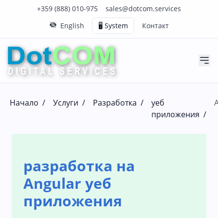
Нашия телефонен номер е 0888010975
Нашия имейл адрес е sales@dotcom.services
+359 (888) 010-975
sales@dotcom.services
English
🖥️ System
Контакт
Начало
/
Услуги
/
Разработка
/
уеб
приложения
/
разработка на
Angular уеб
приложения