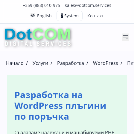
Нашия телефонен номер е 0888010975
Нашия имейл адрес е sales@dotcom.services
+359 (888) 010-975
sales@dotcom.services
English
🖥️ System
Контакт
Начало
/
Услуги
/
Разработка
/
WordPress
/
Пл
Разработка на
WordPress плъгини
по поръчка
Създаваме надеждни и мащабируеми PHP