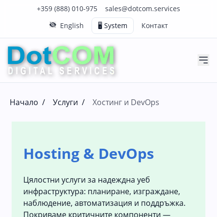
Нашия телефонен номер е 0888010975
Нашия имейл адрес е sales@dotcom.services
+359 (888) 010-975
sales@dotcom.services
English
🖥️ System
Контакт
Начало
/
Услуги
/
Хостинг и DevOps
Hosting & DevOps
Цялостни услуги за надеждна уеб
инфраструктура: планиране, изграждане,
наблюдение, автоматизация и поддръжка.
Покриваме критичните компоненти —