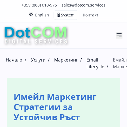
Нашия телефонен номер е 0888010975
Нашия имейл адрес е sales@dotcom.services
+359 (888) 010-975
sales@dotcom.services
English
🖥️ System
Контакт
Начало
/
Услуги
/
Маркетинг
/
Email
Емайл
Lifecycle
/
Марке
Имейл Маркетинг
Стратегии за
Устойчив Ръст