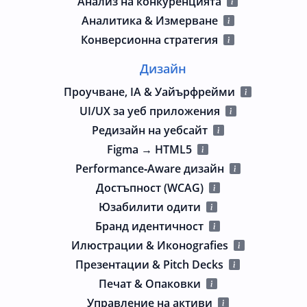
Анализ на конкуренцията
Аналитика & Измерване
Конверсионна стратегия
Дизайн
Проучване, IA & Уайърфрейми
UI/UX за уеб приложения
Редизайн на уебсайт
Figma → HTML5
Performance‑Aware дизайн
Достъпност (WCAG)
Юзабилити одити
Бранд идентичност
Илюстрации & Иконografies
Презентации & Pitch Decks
Печат & Опаковки
Управление на активи