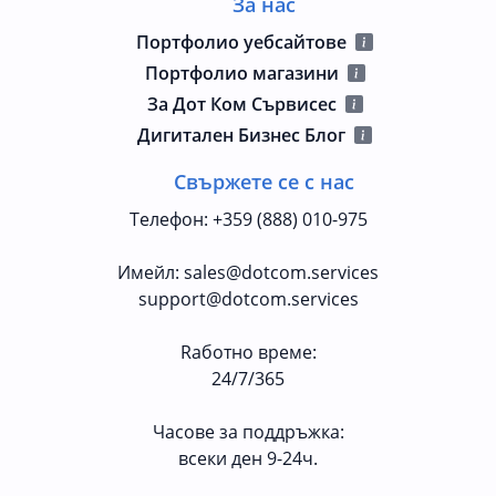
За нас
Портфолио уебсайтове
Портфолио магазини
За Дот Ком Сървисес
Дигитален Бизнес Блог
Свържете се с нас
Телефон
:
+359 (888) 010-975
Имейл
:
sales@dotcom.services
support@dotcom.services
Rаботно време
:
24/7/365
Часове за поддръжка:
всеки ден 9-24ч.