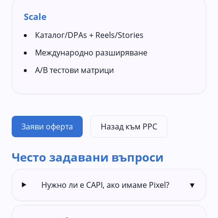
Scale
Каталог/DPAs + Reels/Stories
Международно разширяване
A/B тестови матрици
Заяви оферта
Назад към PPC
Често задавани въпроси
Нужно ли е CAPI, ако имаме Pixel?
▼