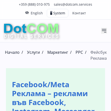
Нашия телефонен номер е 0888010975
Нашия имейл адрес е sales@dotcom.services
+359 (888) 010-975
sales@dotcom.services
English
🖥️ System
Контакт
Начало
/
Услуги
/
Маркетинг
/
PPC
/
Фейсбук
Реклама
Facebook/Meta
Реклама – реклами
във Facebook,