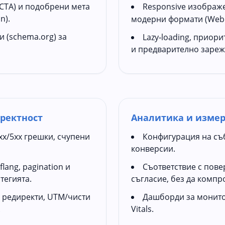
(CTA) и подобрени мета
Responsive изображе
n).
модерни формати (WebP
и (schema.org) за
Lazy‑loading, приор
и предварително зареж
оректност
Аналитика и изме
xx/5xx грешки, счупени
Конфигурация на съб
конверсии.
flang, pagination и
Съответствие с пове
тегията.
съгласие, без да комп
 редиректи, UTM/чисти
Дашборди за монито
.
Vitals.