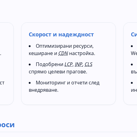
Скорост и надеждност
С
Оптимизирани ресурси,
.
кеширане и
CDN
настройка.
We
Подобрени
LCP
,
INP
,
CLS
спрямо целеви прагове.
въ
ст
Мониторинг и отчети след
внедряване.
ин
роси