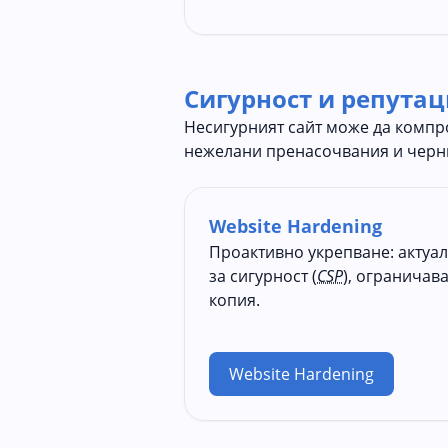
Сигурност и репутац
Несигурният сайт може да компр
нежелани пренасочвания и черни
Website Hardening
Проактивно укрепване: актуа
за сигурност (
CSP
), ограничав
копия.
Website Hardening