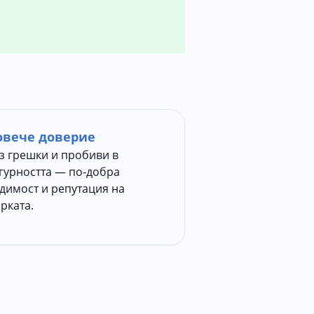
овече доверие
з грешки и пробиви в
гурността — по‑добра
димост и репутация на
рката.