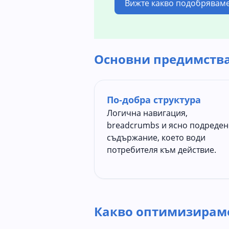
Вижте какво подобрявам
Основни предимств
По‑добра структура
Логична навигация,
breadcrumbs и ясно подреде
съдържание, което води
потребителя към действие.
Какво оптимизираме