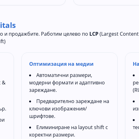
itals
о и продажбите. Работим целево по
LCP
(Largest Contentf
ft)
Оптимизация на медии
На
Автоматични размери,
t &
модерни формати и адаптивно
ре
зареждане.
(R
Предварително зареждане на
ър.
ключови изображения/
из
шрифтове.
ри
Елиминиране на layout shift с
те
коректни размери.