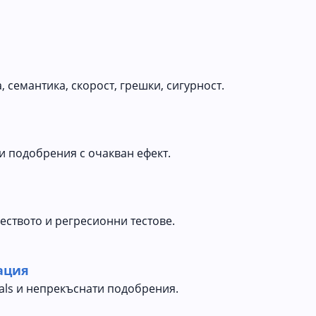
, семантика, скорост, грешки, сигурност.
и подобрения с очакван ефект.
еството и регресионни тестове.
ация
tals и непрекъснати подобрения.