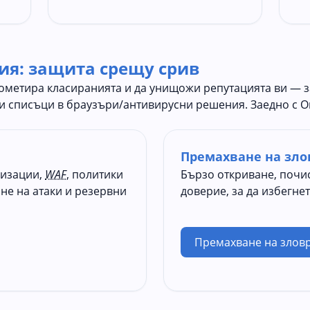
ия: защита срещу срив
ометира класиранията и да унищожи репутацията ви — з
 списъци в браузъри/антивирусни решения. Заедно с O
Премахване на зло
лизации,
WAF
, политики
Бързо откриване, почи
ане на атаки и резервни
доверие, за да избегне
Премахване на злов