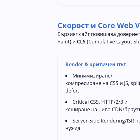
Скорост и Core Web V
Бързият сайт повишава довериет
Paint) и
CLS
(Cumulative Layout Shi
Render & критичен път
Минимизиране/
компресиране на CSS и JS, spli
defer.
Critical CSS, HTTP/2/3 и
кеширане на ниво CDN/брауз
Server‑Side Rendering/ISR п
нужда.