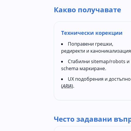
Какво получавате
Технически корекции
Поправени грешки,
редиректи и каноникализация
Стабилни sitemap/robots и
schema маркиране.
UX подобрения и достъпно
(
ARIA
).
Често задавани въп