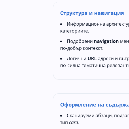
Структура и навигация
Информационна архитектура
категориите.
Подобрени
navigation
мен
по‑добър контекст.
Логични
URL
адреси и вът
по‑силна тематична релевантн
Оформление на съдърж
Сканируеми абзаци, подза
тип
card
.