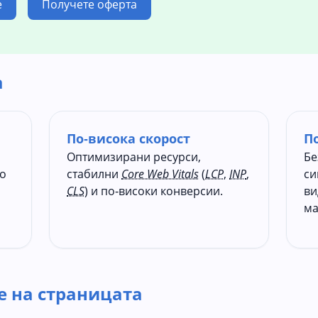
е
Получете оферта
а
По‑висока скорост
П
Оптимизирани ресурси,
Бе
но
стабилни
Core Web Vitals
(
LCP
,
INP
,
си
CLS
) и по‑високи конверсии.
ви
ма
 на страницата