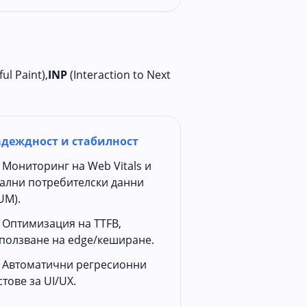
ul Paint),
INP
(Interaction to Next
деждност и стабилност
Мониторинг на Web Vitals и
ални потребителски данни
UM).
Оптимизация на TTFB,
ползване на edge/кеширане.
Автоматични регресионни
стове за UI/UX.