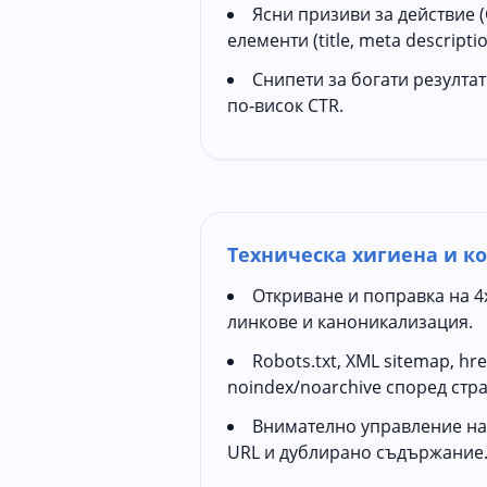
Ясни призиви за действие 
елементи (title, meta descriptio
Снипети за богати резултат
по‑висок CTR.
Техническа хигиена и к
Откриване и поправка на 4
линкове и каноникализация.
Robots.txt, XML sitemap, hre
noindex/noarchive според стра
Внимателно управление на
URL и дублирано съдържание