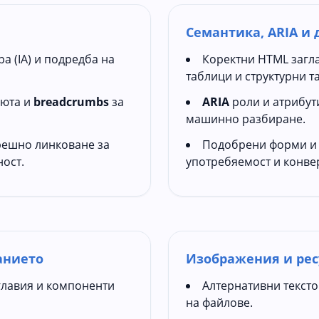
Семантика, ARIA и 
 (IA) и подредба на
Коректни HTML загла
таблици и структурни т
юта и
breadcrumbs
за
ARIA
роли и атрибут
машинно разбиране.
решно линковане за
Подобрени форми и е
ост.
употребяемост и конве
анието
Изображения и рес
главия и компоненти
Алтернативни тексто
на файлове.