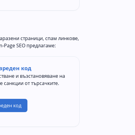
аразени страници, спам линкове,
n‑Page SEO предлагаме:
вреден код
стване и възстановяване на
те санкции от търсачките.
реден код