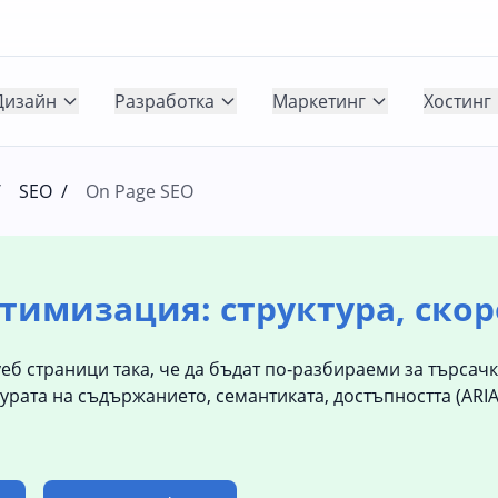
Дизайн
Разработка
Маркетинг
Хостинг
/
SEO
/
On Page SEO
птимизация: структура, скор
 страници така, че да бъдат по‑разбираеми за търсачки
урата на съдържанието, семантиката, достъпността (ARIA