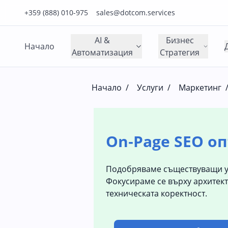
Нашия телефонен номер е 0888010975
Нашия имейл адрес е sales@dotcom.services
+359 (888) 010-975
sales@dotcom.services
AI &
Бизнес
Начало
Автоматизация
Стратегия
Начало
/
Услуги
/
Маркетинг
On‑Page SEO о
Подобряваме съществуващи уеб
Фокусираме се върху архитект
техническата коректност.