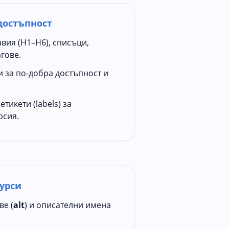
достъпност
вия (H1–H6), списъци,
агове.
и за по‑добра достъпност и
тикети (labels) за
рсия.
урси
ве (
alt
) и описателни имена