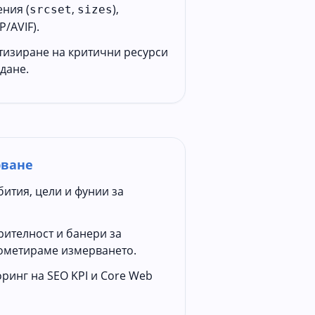
ния (
,
),
srcset
sizes
/AVIF).
итизиране на критични ресурси
дане.
рване
ития, цели и фунии за
рителност и банери за
рометираме измерването.
ринг на SEO KPI и Core Web