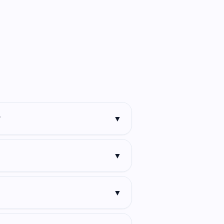
?
▼
▼
▼