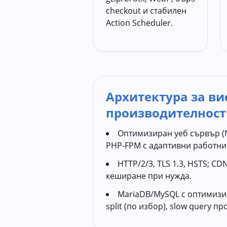
checkout и стабилен
Action Scheduler.
Архитектура за ви
производителност
Оптимизиран уеб сървър (N
PHP‑FPM с адаптивни работни
HTTP/2/3, TLS 1.3, HSTS; C
кеширане при нужда.
MariaDB/MySQL с оптимизир
split (по избор), slow query п