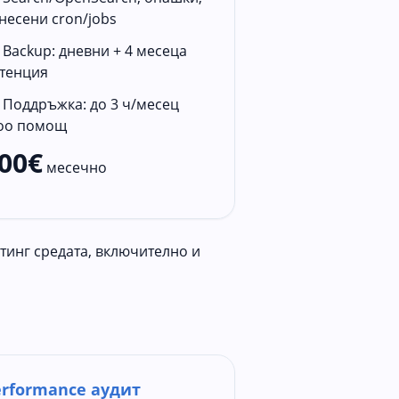
несени cron/jobs
Backup: дневни + 4 месеца
тенция
Поддръжка: до 3 ч/месец
oo помощ
00€
месечно
тинг средата, включително и
erformance аудит