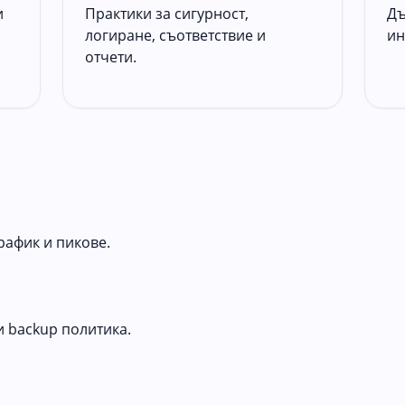
и
Практики за сигурност,
Дъ
логиране, съответствие и
ин
отчети.
трафик и пикове.
 и backup политика.