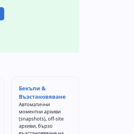
Бекъпи &
Възстановяване
Автоматични
моментни архиви
(snapshots), off‑site
архиви, бързо
възстановяване на