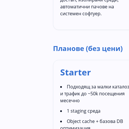
автоматични пачове на
системен софтуер.
Планове (без цени)
Starter
Подходящ за малки катало
и трафик до ~50k посещения
месечно
1 staging среда
Object cache + базова DB
оптимизация