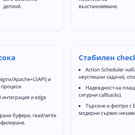
деплой.
възстановяване.
сока
Стабилен chec
Action Scheduler на
неуспешни задачи), оп
ginx/Apache+LSAPI) и
 процеси.
Надеждност на плаща
сигурни callbacks).
DN интеграция и edge
Търсене и филтри с 
модерни сървис‑незав
ани буфери, read/write
рофилиране.