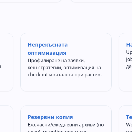
Непрекъсната
Н
Up
оптимизация
jo
Профилиране на заявки,
и
де
кеш‑стратегии, оптимизация на
checkout и каталога при растеж.
Резервни копия
Т
Ежечасни/ежедневни архиви (по
Wo
план), retention политики,
от