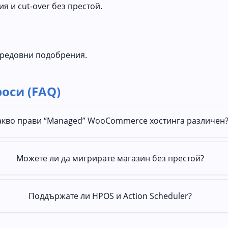
ия и cut‑over без престой.
 редовни подобрения.
оси (FAQ)
акво прави “Managed” WooCommerce хостингa различен
Можете ли да мигрирате магазин без престой?
Поддържате ли HPOS и Action Scheduler?