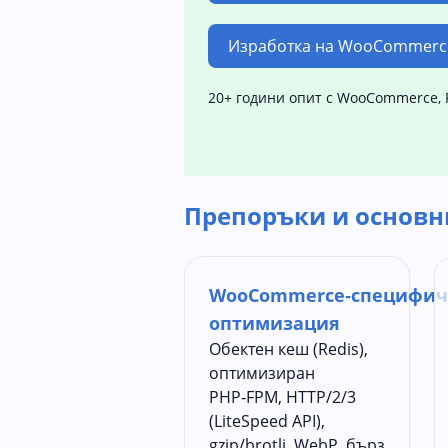
Изработка на WooCommerc
20+ години опит с WooCommerce, 
Препоръки и основн
WooCommerce‑специфич
оптимизация
Обектен кеш (Redis),
оптимизиран
PHP‑FPM, HTTP/2/3
(LiteSpeed API),
gzip/brotli, WebP, бърз