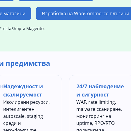
e магазини
Изработка на WooCommerce плъгини
PrestaShop и Magento.
и предимства
на
Надеждност и
24/7 наблюдение
скалируемост
и сигурност
Изолирани ресурси,
WAF, rate limiting,
интелигентен
malware сканиране,
autoscale, staging
мониторинг на
среди и
uptime, RPO/RTO
zero‑downtime
политики за