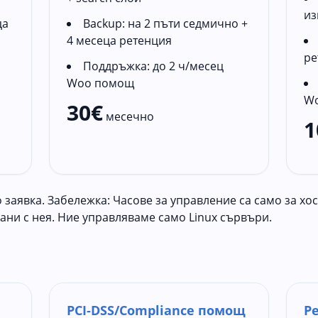
из
ца
Backup: на 2 пъти седмично +
4 месеца ретенция
ре
Поддръжка: до 2 ч/месец
Woo помощ
W
30€
месечно
1
заявка. Забележка: Часове за управление са само за хос
ни с нея. Ние управляваме само Linux сървъри.
PCI‑DSS/Compliance помощ
P