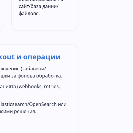
сайт/база данни/
файлове.
kout и операции
блюдение (забавени/
ашки за фонова обработка.
нията (webhooks, retries,
Elasticsearch/OpenSearch или
исими решения.