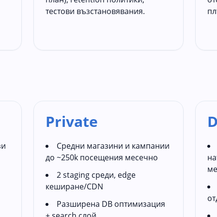
тестови възстановявания.
пл
Private
D
зи
Средни магазини и кампании
до ~250k посещения месечно
на
ме
2 staging среди, edge
кеширане/CDN
от
Разширена DB оптимизация
+ search слой