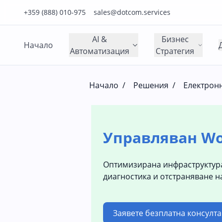
Нашия телефонен номер е 0888010975
Нашия имейл адрес е sales@dotcom.services
+359 (888) 010-975
sales@dotcom.services
AI &
Бизнес
Начало
Автоматизация
Стратегия
Начало
/
Решения
/
Електрон
Управляван W
Оптимизирана инфраструктура
диагностика и отстраняване н
Заявете безплатна консулт