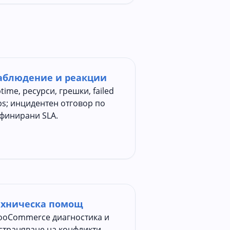
аблюдение и реакции
time, ресурси, грешки, failed
bs; инцидентен отговор по
финирани SLA.
ехническа помощ
oCommerce диагностика и
страняване на конфликти