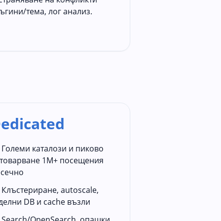
ъгини/темa, лог анализ.
edicated
Големи каталози и пиково
товарване 1M+ посещения
сечно
Клъстериране, autoscale,
делни DB и cache възли
Search/OpenSearch, опашки,