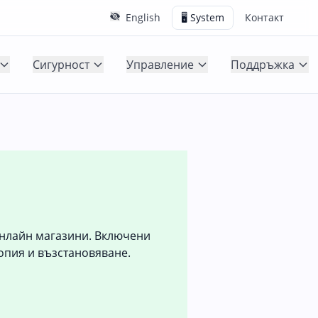
English
🖥️ System
Контакт
Сигурност
Управление
Поддръжка
онлайн магазини. Включени
опия и възстановяване.