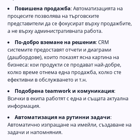
Повишена продажба
: Автоматизацията на
процесите позволява на търговските
представители да се фокусират върху продажбите,
а не върху административната работа.
По-добро вземане на решения
: CRM
системите предоставят отчети и диаграми
(дашбордове), които показят ясна картина на
бизнеса: кои продукти се продават най-добре,
колко време отнема една продажба, колко сте
ефективни в обслужването и т.н.
Подобрена teamwork и комуникация
:
Всички в екипа работят с една и същата актуална
информация.
Автоматизация на рутинни задачи
:
Автоматично изпращане на имейли, създаване на
задачи и напомняния.