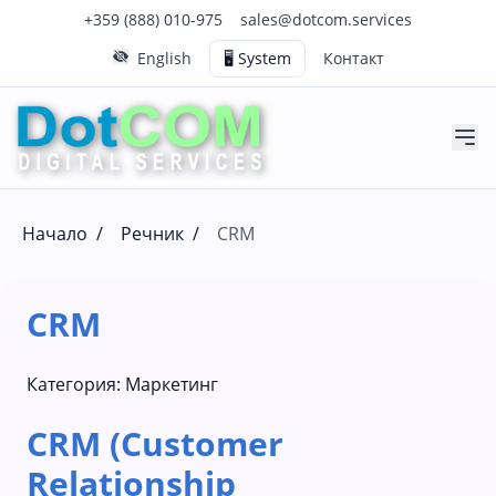
Нашия телефонен номер е 0888010975
Нашия имейл адрес е sales@dotcom.services
+359 (888) 010-975
sales@dotcom.services
English
🖥️ System
Контакт
Начало
/
Речник
/
CRM
CRM
Категория:
Маркетинг
CRM (Customer
Relationship